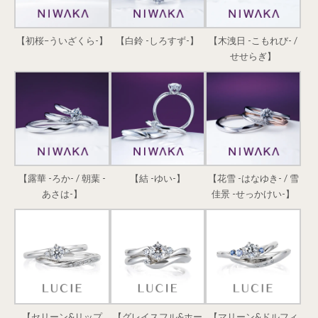
【初桜–ういざくら-】
【白鈴 -しろすず-】
【木洩日 -こもれび- /
せせらぎ】
【露華 -ろか- / 朝葉 -
【結 -ゆい-】
【花雪 -はなゆき- / 雪
あさは-】
佳景 -せっかけい-】
【セリーン&リップ
【グレイスフル&ホー
【マリーン&ドルフィ