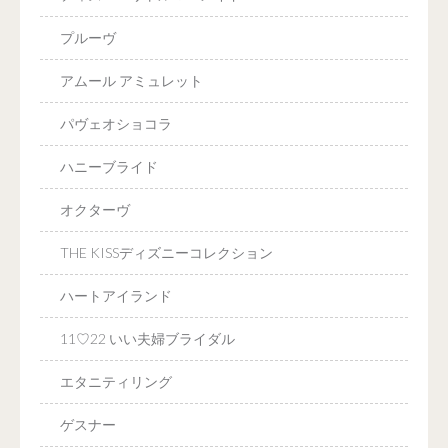
プルーヴ
アムール アミュレット
パヴェオショコラ
ハニーブライド
オクターヴ
THE KISSディズニーコレクション
ハートアイランド
11♡22 いい夫婦ブライダル
エタニティリング
ゲスナー