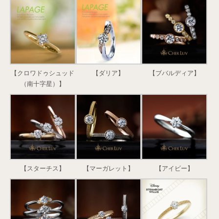
【クロワドゥシュッド
【ダリア】
【ブバルディア】
（南十字星）】
【スターチス】
【マーガレット】
【アイビー】