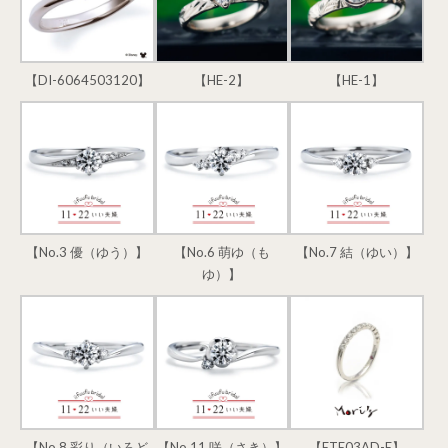
【DI-6064503120】
【HE-2】
【HE-1】
【No.3 優（ゆう）】
【No.6 萌ゆ（も
【No.7 結（ゆい）】
ゆ）】
【No.8 彩り（いろど
【No.11 咲（さき）】
【ETE03AD-E】