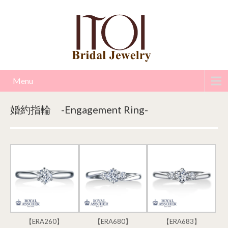
Menu
婚約指輪 -Engagement Ring-
【ERA260】
【ERA680】
【ERA683】